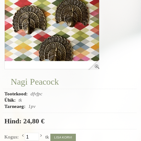
Nagi Peacock
Tootekood:
dfvfpc
Ühik:
tk
Tarneaeg:
1pv
Hind:
24,80 €
Kogus:
tk
LISA KORVI