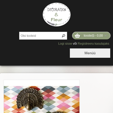
toode(t) -
0,00
Logi sisse
või
Registreeru kasutajaks
Menüü