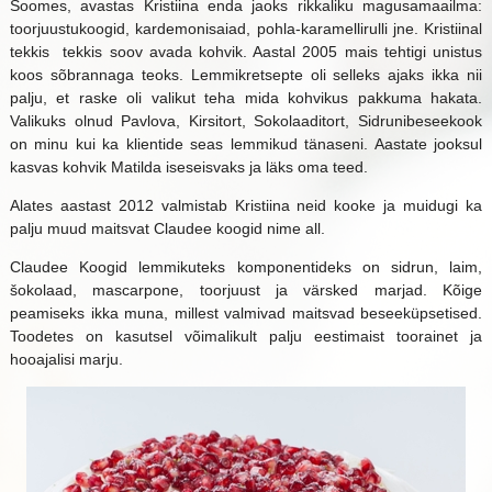
Soomes, avastas Kristiina enda jaoks rikkaliku magusamaailma:
toorjuustukoogid, kardemonisaiad, pohla-karamellirulli jne. Kristiinal
tekkis tekkis soov avada kohvik. Aastal 2005 mais tehtigi unistus
koos sõbrannaga teoks. Lemmikretsepte oli selleks ajaks ikka nii
palju, et raske oli valikut teha mida kohvikus pakkuma hakata.
Valikuks olnud Pavlova, Kirsitort, Sokolaaditort, Sidrunibeseekook
on minu kui ka klientide seas lemmikud tänaseni. Aastate jooksul
kasvas kohvik Matilda iseseisvaks ja läks oma teed.
Alates aastast 2012 valmistab Kristiina neid kooke ja muidugi ka
palju muud maitsvat Claudee koogid nime all.
Claudee Koogid lemmikuteks komponentideks on sidrun, laim,
šokolaad, mascarpone, toorjuust ja värsked marjad. Kõige
peamiseks ikka muna, millest valmivad maitsvad beseeküpsetised.
Toodetes on kasutsel võimalikult palju eestimaist toorainet ja
hooajalisi marju.