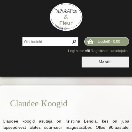
toode(t) -
0,00
Logi sisse
või
Registreeru kasutajaks
Menüü
Claudee Koogid
Claudee koogid asutaja on Kristiina Lehola, kes on juba
lapsepõlvest alates suur-suur magusasõber. Olles 90.aastatel